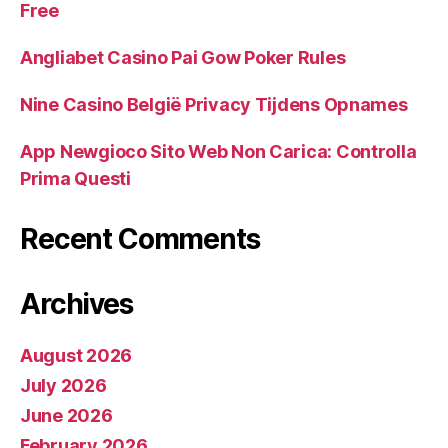
Free
Angliabet Casino Pai Gow Poker Rules
Nine Casino België Privacy Tijdens Opnames
App Newgioco Sito Web Non Carica: Controlla
Prima Questi
Recent Comments
Archives
August 2026
July 2026
June 2026
February 2026