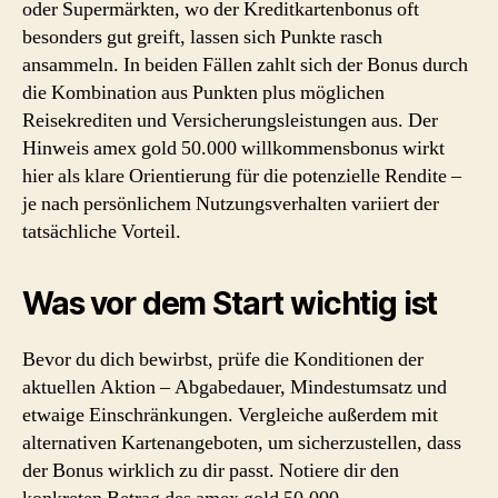
oder Supermärkten, wo der Kreditkartenbonus oft
besonders gut greift, lassen sich Punkte rasch
ansammeln. In beiden Fällen zahlt sich der Bonus durch
die Kombination aus Punkten plus möglichen
Reisekrediten und Versicherungsleistungen aus. Der
Hinweis amex gold 50.000 willkommensbonus wirkt
hier als klare Orientierung für die potenzielle Rendite –
je nach persönlichem Nutzungsverhalten variiert der
tatsächliche Vorteil.
Was vor dem Start wichtig ist
Bevor du dich bewirbst, prüfe die Konditionen der
aktuellen Aktion – Abgabedauer, Mindestumsatz und
etwaige Einschränkungen. Vergleiche außerdem mit
alternativen Kartenangeboten, um sicherzustellen, dass
der Bonus wirklich zu dir passt. Notiere dir den