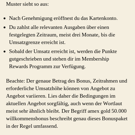
Muster sieht so aus:
Nach Genehmigung eröffnest du das Kartenkonto.
Du zahlst alle relevanten Ausgaben über einen
festgelegten Zeitraum, meist drei Monate, bis die
Umsatzgrenze erreicht ist.
Sobald der Umsatz erreicht ist, werden die Punkte
gutgeschrieben und stehen dir im Membership
Rewards Programm zur Verfügung.
Beachte: Der genaue Betrag des Bonus, Zeitrahmen und
erforderliche Umsatzhöhe können von Angebot zu
Angebot variieren. Lies daher die Bedingungen im
aktuellen Angebot sorgfältig, auch wenn der Wortlaut
meist sehr ähnlich bleibt. Der Begriff amex gold 50.000
willkommensbonus beschreibt genau dieses Bonuspaket
in der Regel umfassend.