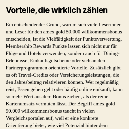
Vorteile, die wirklich zählen
Ein entscheidender Grund, warum sich viele Leserinnen
und Leser für den amex gold 50.000 willkommensbonus
entscheiden, ist die Vielfältigkeit der Punkteverwertung.
Membership Rewards Punkte lassen sich nicht nur für
Flüge und Hotels verwenden, sondern auch für Dining-
Erlebnisse, Einkaufsgutscheine oder sich an den
Partnerprogrammen orientierte Vorteile. Zusätzlich gibt
es oft Travel-Credits oder Versicherungsleistungen, die
den Jahresbeitrag relativieren können. Wer regelmäßig
reist, Essen gehen geht oder häufig online einkauft, kann
so mehr Wert aus dem Bonus ziehen, als der reine
Kartenumsatz vermuten lässt. Der Begriff amex gold
50.000 willkommensbonus taucht in vielen
Vergleichsportalen auf, weil er eine konkrete
Orientierung bietet, wie viel Potenzial hinter dem