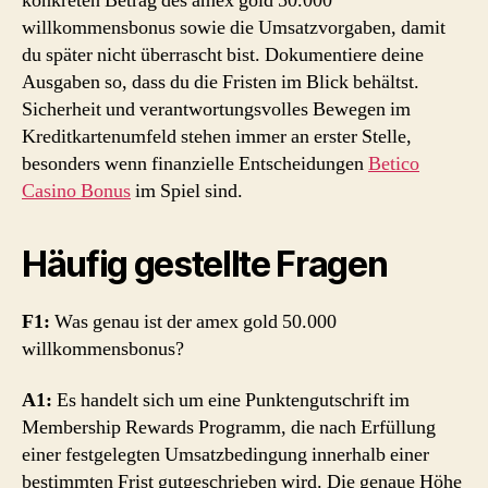
konkreten Betrag des amex gold 50.000
willkommensbonus sowie die Umsatzvorgaben, damit
du später nicht überrascht bist. Dokumentiere deine
Ausgaben so, dass du die Fristen im Blick behältst.
Sicherheit und verantwortungsvolles Bewegen im
Kreditkartenumfeld stehen immer an erster Stelle,
besonders wenn finanzielle Entscheidungen
Betico
Casino Bonus
im Spiel sind.
Häufig gestellte Fragen
F1:
Was genau ist der amex gold 50.000
willkommensbonus?
A1:
Es handelt sich um eine Punktengutschrift im
Membership Rewards Programm, die nach Erfüllung
einer festgelegten Umsatzbedingung innerhalb einer
bestimmten Frist gutgeschrieben wird. Die genaue Höhe