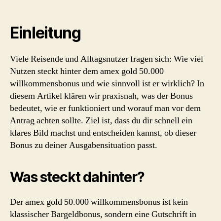
Einleitung
Viele Reisende und Alltagsnutzer fragen sich: Wie viel
Nutzen steckt hinter dem amex gold 50.000
willkommensbonus und wie sinnvoll ist er wirklich? In
diesem Artikel klären wir praxisnah, was der Bonus
bedeutet, wie er funktioniert und worauf man vor dem
Antrag achten sollte. Ziel ist, dass du dir schnell ein
klares Bild machst und entscheiden kannst, ob dieser
Bonus zu deiner Ausgabensituation passt.
Was steckt dahinter?
Der amex gold 50.000 willkommensbonus ist kein
klassischer Bargeldbonus, sondern eine Gutschrift in