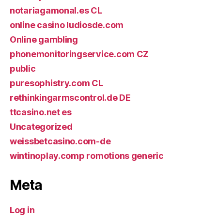
notariagamonal.es CL
online casino ludiosde.com
Online gambling
phonemonitoringservice.com CZ
public
puresophistry.com CL
rethinkingarmscontrol.de DE
ttcasino.net es
Uncategorized
weissbetcasino.com-de
wintinoplay.comp romotions generic
Meta
Log in