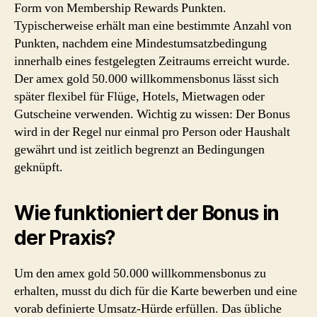
Form von Membership Rewards Punkten.
Typischerweise erhält man eine bestimmte Anzahl von
Punkten, nachdem eine Mindestumsatzbedingung
innerhalb eines festgelegten Zeitraums erreicht wurde.
Der amex gold 50.000 willkommensbonus lässt sich
später flexibel für Flüge, Hotels, Mietwagen oder
Gutscheine verwenden. Wichtig zu wissen: Der Bonus
wird in der Regel nur einmal pro Person oder Haushalt
gewährt und ist zeitlich begrenzt an Bedingungen
geknüpft.
Wie funktioniert der Bonus in
der Praxis?
Um den amex gold 50.000 willkommensbonus zu
erhalten, musst du dich für die Karte bewerben und eine
vorab definierte Umsatz-Hürde erfüllen. Das übliche