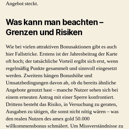
Angebot steckt.
Was kann man beachten –
Grenzen und Risiken
Wie bei vielen attraktiven Bonusaktionen gibt es auch
hier Fallstricke. Erstens ist der Jahresbeitrag der Karte
oft hoch; der tatsächliche Vorteil ergibt sich erst, wenn
regelmäßig Punkte gesammelt und sinnvoll eingesetzt
werden. Zweitens hängen Bonushöhe und
Umsatzbedingungen davon ab, ob du bereits ähnliche
Angebote genutzt hast – manche Nutzer sehen sich bei
einem erneuten Antrag mit einer Sperre konfrontiert.
Drittens besteht das Risiko, in Versuchung zu geraten,
Ausgaben zu tätigen, die sonst nicht nötig wären – was
den realen Nutzen des amex gold 50.000
willkommensbonus schmälert. Um Missverständnisse zu